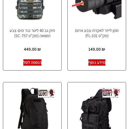
סמן לייזר לאקדח-צבע אדום
תיק גב 40 ליטר נגד מים-צבע
(מק"ט FL-101)
הסוואה (מק"ט SC-757)
449.00
₪
149.00
₪
מידע נוסף
הוספה לסל
אזל המלאי