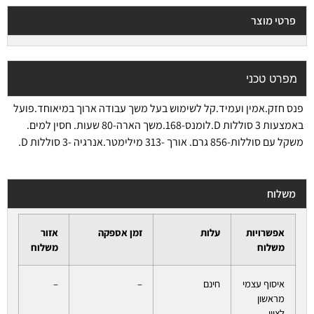
פרטי מוצר
מפרט טכני
פנס חזק.אמין ועמיד.קל לשימוש בעל משך עבודה ארוך במיאוחד.פועל
באמצעות 3 סוללות D.לומנס-168.משך הארה-80 שעות. חסין למים.
משקל עם סוללות-856 גרם. אורך -313 מילימטר.אנרגיה -3 סוללות D.
משלוח
אפשרויות
עלות
זמן אספקה
אזור
משלוח
משלוח
איסוף עצמי
חינם
–
–
מראשון
לציון