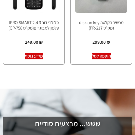
מכשיר הקלטה disk on key
סלולרי דור 3 IPRO SMART 2.4
(מק"ט PR-217)
טלפון למבוגרים(מק"ט GP-758)
249.00
₪
299.00
₪
הוספה לסל
מידע נוסף
ששש... מבצעים סודיים