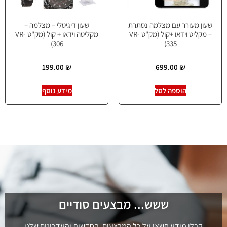
שעון מעורר עם מצלמה נסתרת
שעון דיגיטלי – מצלמה –
– מקליט וידאו +קול (מק"ט VR-
מקליטה וידאו + קול (מק"ט VR-
306)
335)
199.00
₪
699.00
₪
הוספה לסל
מידע נוסף
ששש... מבצעים סודיים
קבלו מידע חשאי על כל המבצעים, החדשות והעדכונים שלנו