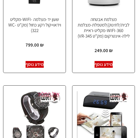
מצלמת אבטחה
שעון יד-מצלמה -WIFI-מקליט
לבית/לתינוק/למטפלת-מצלמת
וידאו+קול רקע כחול (מק"ט WC-
360-WIFI-מקליט-ראיית
322)
לילה-אינטרקום (מק"ט VR-345)
799.00
₪
249.00
₪
מידע נוסף
מידע נוסף
אזל המלאי