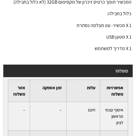
המכשיר תומך כרטיס זיכרון של מקסימום 32GB (לא כלול בחבילה)
כלול בחבילה:
1 X מכשיר- עט מצלמה נסתרת
1 X מטען USB
1 X מדריך למשתמש
משלוח
אפשרויות
עלות
זמן אספקה
אזור
משלוח
משלוח
איסוף עצמי
חינם
–
–
מראשון
לציון