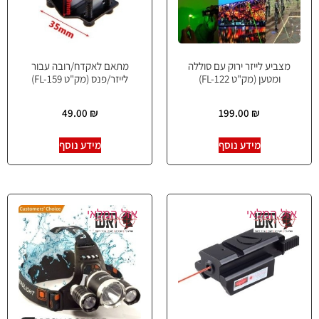
מצביע לייזר ירוק עם סוללה
מתאם לאקדח/רובה עבור
ומטען (מק"ט FL-122)
לייזר/פנס (מק"ט FL-159)
49.00
₪
199.00
₪
מידע נוסף
מידע נוסף
אזל המלאי
אזל המלאי