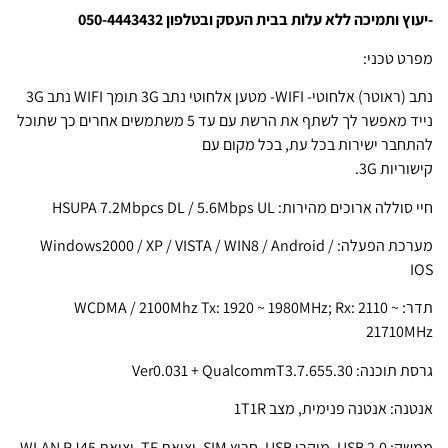
-יעוץ ותמיכה ללא עלות בבית העסק ובטלפון 050-4443432
מפרט טכני:
נתב (ראוטר) אלחוטי- WIFI- מטען אלחוטי נתב 3G תומך WIFI נתב 3G
נייד מאפשר לך לשתף את הרשת עם עד 5 משתמשים אחרים כך שתוכל
להתחבר ישירות בכל עת, בכל מקום עם
קישוריות 3G.
חיי סוללה ארוכים מהירות: HSUPA 7.2Mbpcs DL / 5.6Mbps UL
מערכת הפעלה: Windows2000 / XP / VISTA / WIN8 / Android /
IOS
תדר: WCDMA / 2100Mhz Tx: 1920 ~ 1980MHz; Rx: 2110 ~
21710MHz
גרסת תוכנה: Ver0.031 + QualcommT3.7.655.30
אנטנה: אנטנה פנימית, מצב 1T1R
ממשק: USB 2.0, מיקרו USB, חריץ SIM, יציאת TF, יציאת WLAN RJ45