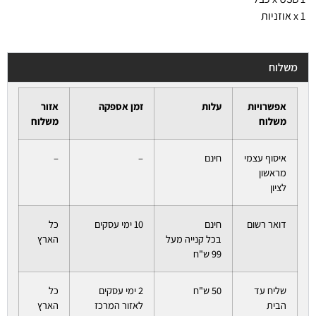
1 x אוזניות
משלוח
אפשרויות
עלות
זמן אספקה
אזור
משלוח
משלוח
איסוף עצמי
חינם
–
–
מראשון
לציון
דואר רשום
חינם
10 ימי עסקים
כל
בכל קנייה מעל
הארץ
99 ש"ח
שליח עד
50 ש"ח
2 ימי עסקים
כל
הבית
לאזור המרכז
הארץ