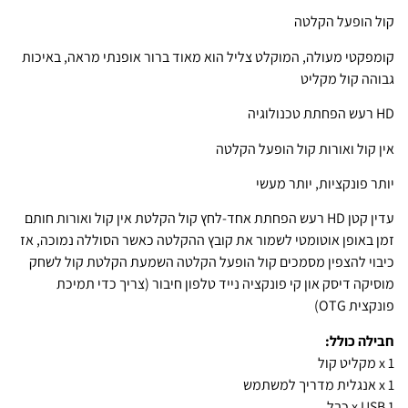
קול הופעל הקלטה
קומפקטי מעולה, המוקלט צליל הוא מאוד ברור אופנתי מראה, באיכות
גבוהה קול מקליט
HD רעש הפחתת טכנולוגיה
אין קול ואורות קול הופעל הקלטה
יותר פונקציות, יותר מעשי
עדין קטן HD רעש הפחתת אחד-לחץ קול הקלטת אין קול ואורות חותם
זמן באופן אוטומטי לשמור את קובץ ההקלטה כאשר הסוללה נמוכה, אז
כיבוי להצפין מסמכים קול הופעל הקלטה השמעת הקלטת קול לשחק
מוסיקה דיסק און קי פונקציה נייד טלפון חיבור (צריך כדי תמיכת
פונקצית OTG)
חבילה כולל:
1 x מקליט קול
1 x אנגלית מדריך למשתמש
1 x USB כבל