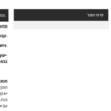
פרטי מוצר
מפר
מדוע 
-קבוצ
-נית
3432
תכונו
תומך 
יש קו
וכוח.