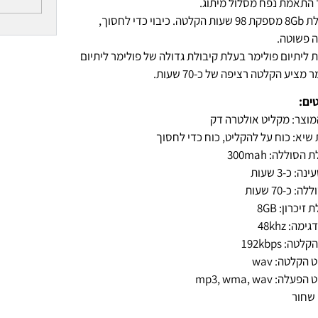
התאמת נפח מסלול מיתוג.
קיבולת 8Gb מספקת 98 שעות הקלטה. כיבוי כדי לחסוך,
 פשוטה.
 ליתיום פולימר בעלת קיבולת גדולה של פולימר ליתיום
 מציע הקלטה רציפה של כ-70 שעות.
ים:
מוצר: מקליט אולטרה דק
שיא: כוח על להקליט, כוח כדי לחסוך
הסוללה: 300mah
ה: כ-3 שעות
ה: כ-70 שעות
זיכרון: 8GB
מה: 48khz
טה: 192kbps
הקלטה: wav
לה: mp3, wma, wav
שחור