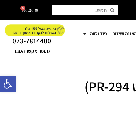
0
0.00
₪
אזנה ושידור
ציוד נלווה
073-7814400
מספר מקשר הסבר
פתח סרגל