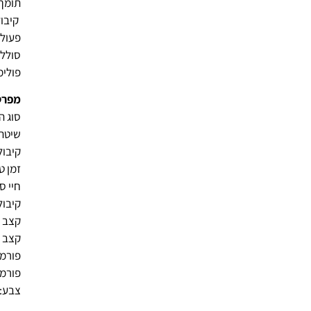
תומך 
פעולה
סוללת
פולימר
מפרט
סוג ה
שיטת 
קיבולת 
זמן טעינ
חיי סולל
קיבולת 
קצב דגי
קצב הקל
פורמט 
פורמט הפע
צבע: 