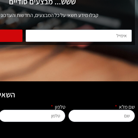
ששש... מבצעים סודיים
קבלו מידע חשאי על כל המבצעים, החדשות והעדכוני
השאיר
שם מלא
טלפון