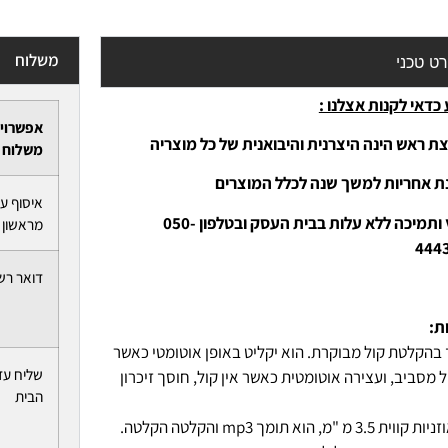
משלוח
ט טכני
כדאי לקנות אצלנו :
אפשרוי
ת ראש הינה היצרנית והיבואנית של כל מוצריה
משלוח
נת אחריות למשך שנה לכלל המוצרים
איסוף ע
-יעוץ ותמיכה ללא עלות בבית העסק ובטלפון 050-
מראשון ל
444
דואר רש
ת:
בהקלטת קול מבוקרת. הוא יקליט באופן אוטומטי כאשר
שליח עד
ל מסביב, ועצירה אוטומטית כאשר אין קול, חוסך זיכרון
הבית
עם אוזניות קווית 3.5 מ "מ, הוא תומך mp3 והקלטה הקלטה.