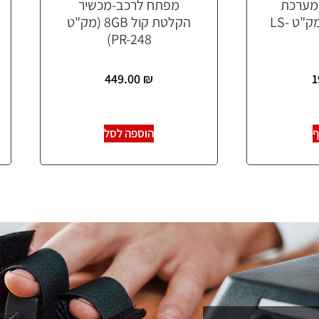
U עם מערכת
מפתח לרכב-מכשיר
האזנה נסתרת (מק"ט LS-
הקלטת קול 8GB (מק"ט
PR-248)
449.00
₪
1
ף
הוספה לסל