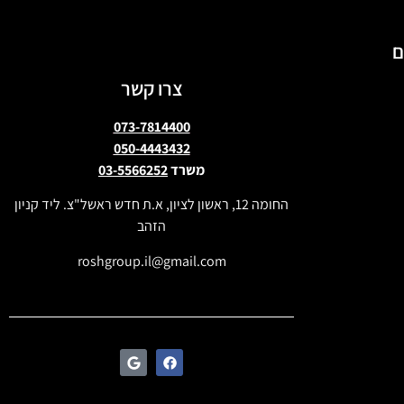
ם
צרו קשר
073-7814400
050-4443432
משרד
03-5566252
החומה 12, ראשון לציון, א.ת חדש ראשל"צ. ליד קניון
הזהב
roshgroup.il@gmail.com