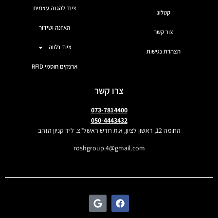
ציוד להגנה עצמית
קטלוג
האזנה ושידור
צור קשר
ציוד נלווה
הצהרת נגישות
ארנקים חוסמי RFID
צרו קשר
073-7814400
050-4443432
החומה 12, ראשון לציון, א.ת חדש ראשל"צ. ליד קניון הזהב
roshgroup.4@gmail.com