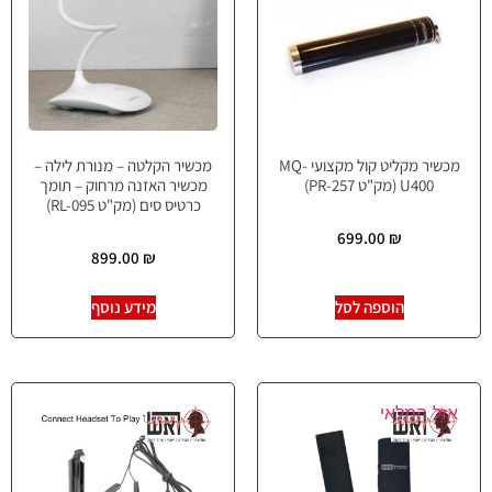
מכשיר מקליט קול מקצועי MQ-
מכשיר הקלטה – מנורת לילה –
U400 (מק"ט PR-257)
מכשיר האזנה מרחוק – תומך
כרטיס סים (מק"ט RL-095)
699.00
₪
899.00
₪
הוספה לסל
מידע נוסף
אזל המלאי