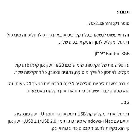
תכונה:
סופר דק: 70x21x8mm.
זה הוא פשוט לנשיאה בכל דקל, כיס או בארנק. רק להחליק זה מיני קול
דיגיטלי מקליט לתוך התיק או בכיס שלך.
Built-in 8GB זיכרון
עד 90 שעות של הקלטות. שימוש כמו 8GB דיסק און קי או usb קול
מקליט לאחסון כל שלך מוסיקה, נתונים וכמובן, כל ההקלטות שלך.
מובנה נטענת ליתיום-סוללה יכול לעבוד ברציפות במשך 20 שעות. זה
הוא מספיק עבור ישיבות, כיתות או ראיון הקלטת באמצעות.
2 ב 1
דיגיטלי אודיו מקליט קול USB דיסק און קי, תומך U דיסק פונקציה,
תואם עם Mac ו-windows מערכת, תומך USB 1.1/USB 2.0, דיסק און
קי הוא בקלות להעביר קבצים כדי mac או pc.