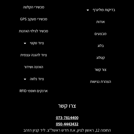
מכשירי הקלטה
בדיקות פוליגרף
מכשירי מעקב GPS
אודות
מכשיר לגילוי האזנות
מבצעים
ציוד טקטי
בלוג
ציוד להגנה עצמית
קטלוג
האזנה ושידור
צור קשר
ציוד נלווה
הצהרת נגישות
ארנקים חוסמי RFID
צרו קשר
073-7814400
050-4443432
החומה 12, ראשון לציון, א.ת חדש ראשל"צ. ליד קניון הזהב