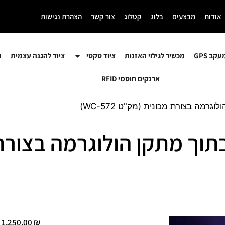
אודות
מבצעים
בלוג
קטלוג
צור קשר
הצהרת נגישות
קב GPS
מכשיר לגילוי האזנות
ציוד טקטי
ציוד להגנה עצמית
ה
ארנקים חוסמי RFID
WI נסתרת בתוך מתקן הולוגרמה בצו
1,250.00
₪