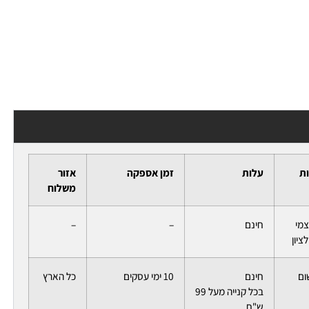
ות
עלות
זמן אספקה
אזור
משלוח
צמי
חינם
–
–
ציון
ום
חינם
10 ימי עסקים
כל הארץ
בכל קנייה מעל 99
ש"ח