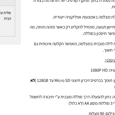
 נסתרת בתוך מתקן דקורטיבי של הולוגרמה בצורת
ת.
שליח עד
 מצלמה באמצעות אפליקציה ייעודית.
הבית
יישן תנועה, מתחיל להקליט רק כאשר מזהה תזוזה, מה
שר חיסכון בסוללה.
 לילה מובנית במצלמה, מאפשר הקלטה איכותית גם
 חשוך.
טכני:
1080P HD
תומך בכרטיס זיכרון חיצוני Micro SD עד 128GB (
לא
: ניתן להפעלה דרך סוללה מובנית ע"י חיבורה לחשמל
לא כלול)
ום: 90 מעלות