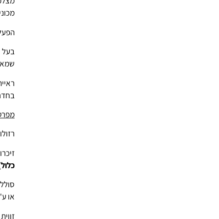
מצלמה
מכוני
הפעלת
בעל ח
שמאפ
ראיית
בחדר
מפרט 
רזולוציה: 
זיכרון: 
כלול
)
סוללה
או ע"י 3 סוללות מסוג AA (
זווית ציל