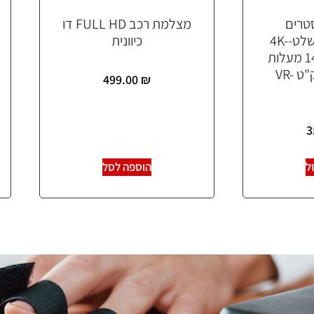
טרים
מצלמת רכב FULL HD דו
לשטח/צלילה+שלט-4K-
כיוונית
WIFI-מקליט-140 מעלות
זווית צילום (מק"ט VR-
499.00
₪
3
ל
הוספה לסל