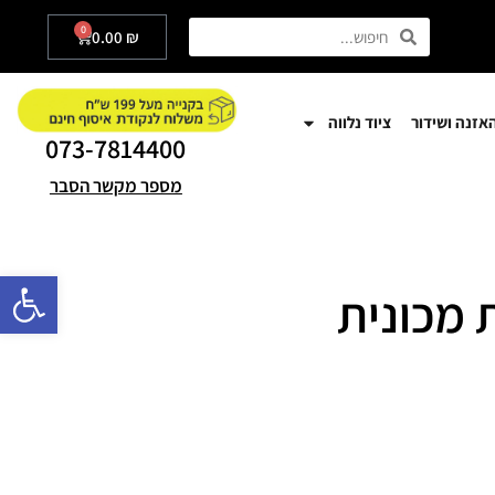
0
0.00
₪
אזנה ושידור
ציוד נלווה
073-7814400
מספר מקשר הסבר
פתח סרגל
רת מכונית