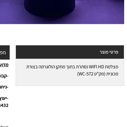
פרטי מוצר
מפר
מדוע 
מצלמת WIFI HD נסתרת בתוך מתקן הולוגרמה בצורת
מכונית (מק"ט WC-572)
-קבוצ
-נית
3432