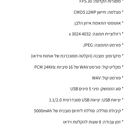
* מסגרות הקלטה: 30 FPS
* מצלמה: חיישן CMOS 12MP
* אוטומטי התאמת איזון הלבן
* רזולוציית תמונה: 4032 x 3024
* פורמט התמונה: JPEG
* מיקרופון: מובנה (הקלטה מסונכרנת של אותות ווידאו)
* מקליט קול: פורמט WAV של 16 סיביות PCM 24KHz
* פורמט קול: WAV
* סוג הממשק: מיני 5 פינים USB
* יציאת USB: יציאת USB סטנדרטית 1.1/2.0
* קיבולת סוללה: סוללת ליתיום מובנית של 5000mAh
* זמן עבודה: 8 שעות להקלטת וידאו