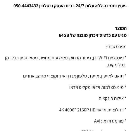
-יעוץ ותמיכה ללא עלות 24/7 בבית העסק ובטלפון 050-4443432
המוצר
מגיע עם כרטיס זיכרון מובנה של 64GB
מפרט טכני:
* פונקציית WiFi: כן, ניטור מרחוק באמצעות מחשב, סמארטפון בכל זמן
ובכל מקום.
* תואם לאייפון, אייפד, טלפון אנדרואיד ומוצרי מחשב אחרים
* מיני מצלמות וידאו מקליט וידאו
* צילום פונקציה
* רזולוציית וידאו: 4K 4096* 2160P HD
* פורמט וידאו: AVI