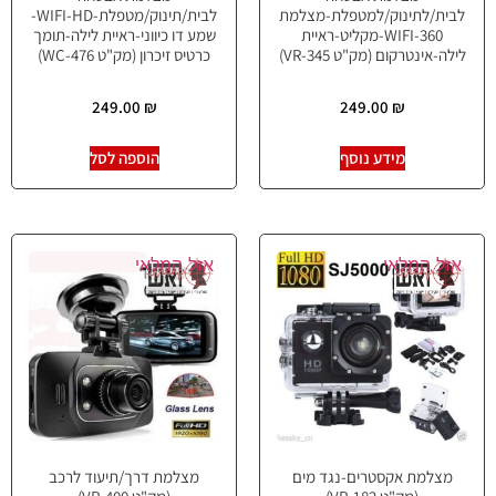
לבית/לתינוק/למטפלת-מצלמת
לבית/תינוק/מטפלת-WIFI-HD-
360-WIFI-מקליט-ראיית
שמע דו כיווני-ראיית לילה-תומך
לילה-אינטרקום (מק"ט VR-345)
כרטיס זיכרון (מק"ט WC-476)
249.00
₪
249.00
₪
מידע נוסף
הוספה לסל
אזל המלאי
אזל המלאי
מצלמת אקסטרים-נגד מים
מצלמת דרך/תיעוד לרכב