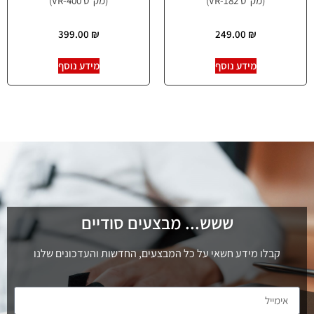
(מק"ט VR-182)
(מק"ט VR-400)
399.00
₪
249.00
₪
מידע נוסף
מידע נוסף
ששש... מבצעים סודיים
קבלו מידע חשאי על כל המבצעים, החדשות והעדכונים שלנו