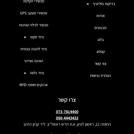
מכשירי הקלטה
בדיקות פוליגרף
מכשירי מעקב GPS
אודות
מכשיר לגילוי האזנות
מבצעים
ציוד טקטי
בלוג
ציוד להגנה עצמית
קטלוג
האזנה ושידור
צור קשר
ציוד נלווה
הצהרת נגישות
ארנקים חוסמי RFID
צרו קשר
073-7814400
050-4443432
החומה 12, ראשון לציון, א.ת חדש ראשל"צ. ליד קניון הזהב