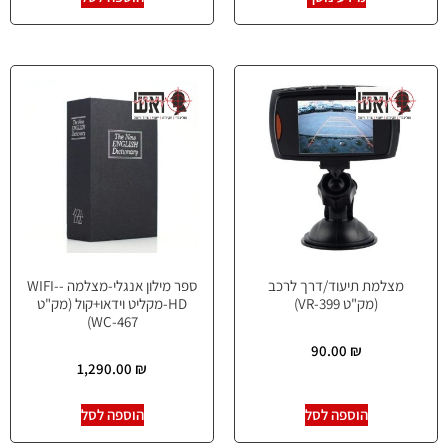
מצלמת תיעוד/דרך לרכב
ספר מילון אנגלי-מצלמה -WIFI-
(מק"ט VR-399)
HD-מקליט וידאו+קול (מק"ט
WC-467)
90.00
₪
1,290.00
₪
הוספה לסל
הוספה לסל