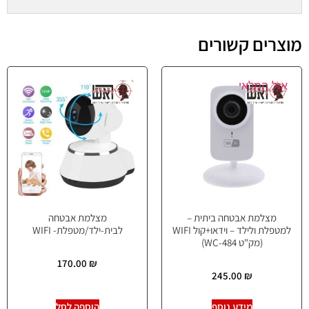
מוצרים קשורים
אזל המלאי
מצלמת אבטחה ביתית –
מצלמת אבטחה
למטפלת ולילד – וידאו+קול WIFI
לבית-ילד/מטפלת- WIFI
(מק"ט WC-484)
170.00
₪
245.00
₪
מידע נוסף
הוספה לסל