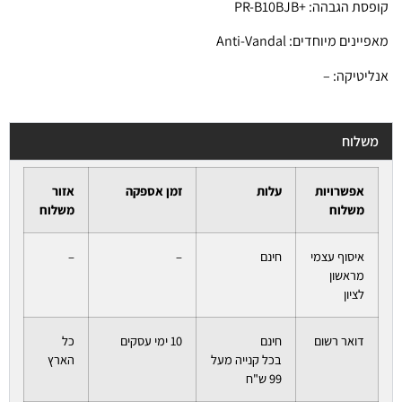
קופסת הגבהה: +PR-B10BJB
מאפיינים מיוחדים: Anti-Vandal
אנליטיקה: –
משלוח
אפשרויות
עלות
זמן אספקה
אזור
משלוח
משלוח
איסוף עצמי
חינם
–
–
מראשון
לציון
דואר רשום
חינם
10 ימי עסקים
כל
בכל קנייה מעל
הארץ
99 ש"ח