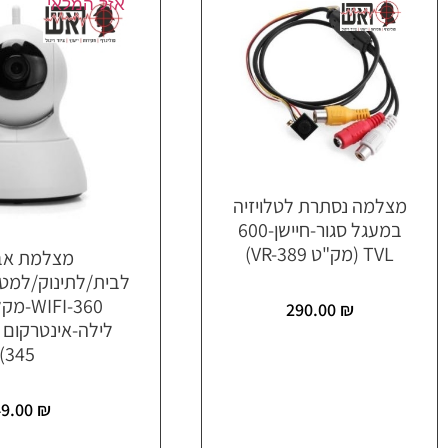
אזל המלאי
מצלמה נסתרת לטלויזיה
במעגל סגור-חיישן-600
TVL (מק"ט VR-389)
מצלמת אב
לבית/לתינוק/למ
360-IFI
290.00
₪
345)
49.00
₪