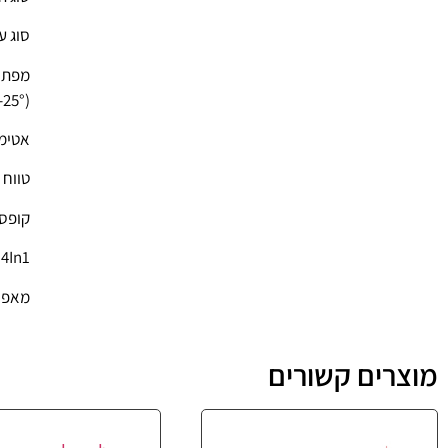
סוג 
מפתח עד
(25°-95°)
אטימות
טווח ת
קופסת ה
4In1: כ- AHD ,CVBS, TVI ,CVI
מאפיינים
מוצרים קשורים