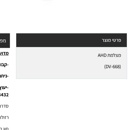
פרטי מוצר
מפר
מדוע 
מצלמת AHD
-קבוצ
(DV-668)
-נית
3432
סדרה: O
רזולוצי
סוג ה