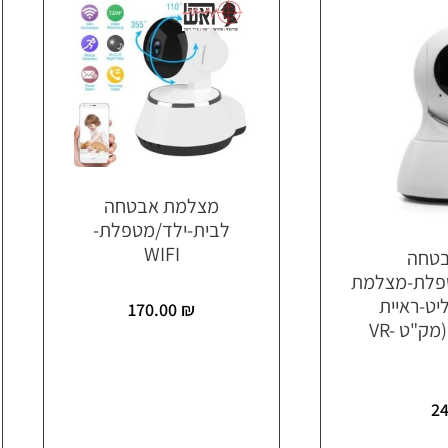
מצלמת אבטחה
לבית-ילד/מטפלת-
WIFI
טחה
טפלת-מצלמת
W-מקליט-ראיית
170.00
₪
לילה-אינטרקום (מק"ט VR-
2