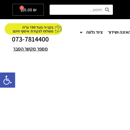
0
0.00
₪
אזנה ושידור
ציוד נלווה
073-7814400
מספר מקשר הסבר
פתח סרגל