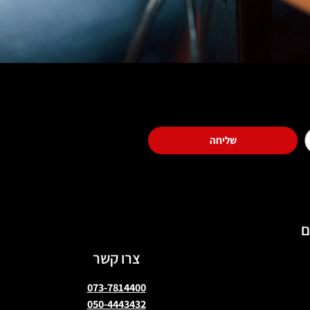
שליחה
ם
צרו קשר
073-7814400
050-4443432