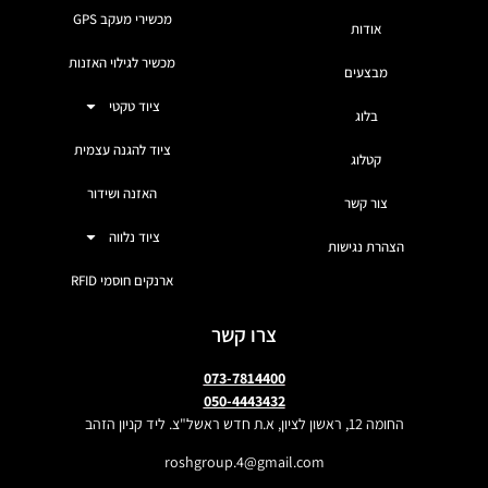
מכשירי מעקב GPS
אודות
מכשיר לגילוי האזנות
מבצעים
ציוד טקטי
בלוג
ציוד להגנה עצמית
קטלוג
האזנה ושידור
צור קשר
ציוד נלווה
הצהרת נגישות
ארנקים חוסמי RFID
צרו קשר
073-7814400
050-4443432
החומה 12, ראשון לציון, א.ת חדש ראשל"צ. ליד קניון הזהב
roshgroup.4@gmail.com