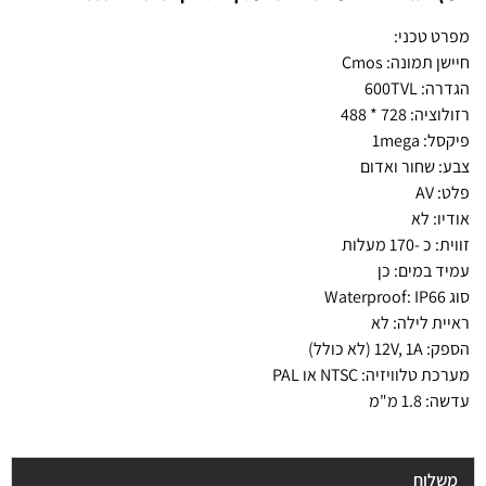
מפרט טכני:
חיישן תמונה: Cmos
הגדרה: 600TVL
רזולוציה: 728 * 488
פיקסל: 1mega
צבע: שחור ואדום
פלט: AV
אודיו: לא
זווית: כ -170 מעלות
עמיד במים: כן
סוג Waterproof: IP66
ראיית לילה: לא
הספק: 12V, 1A (לא כולל)
מערכת טלוויזיה: NTSC או PAL
עדשה: 1.8 מ"מ
משלוח