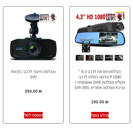
אזל המלאי
מצלמה+מראה לרכב 4.3 "
מצלמת תיעוד לרכב ( NV16
1080 P עדשה כפולה לרכב
HD)
מקליט מצלמת DVR אוטומטית +
ערכת מצלמה אחורית ׁׁ(395-VRׂ)
399.00
₪
290.00
₪
מידע נוסף
הוספה לסל