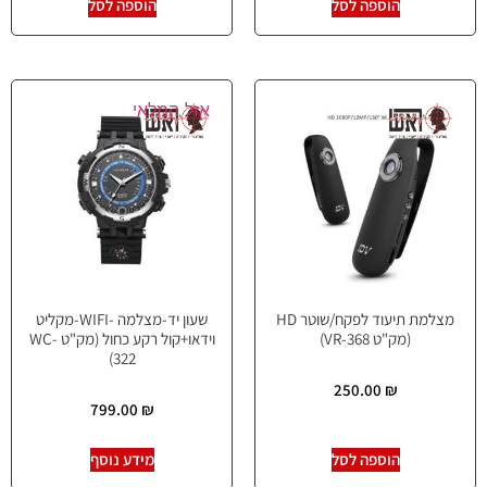
הוספה לסל
הוספה לסל
אזל המלאי
מצלמת תיעוד לפקח/שוטר HD
שעון יד-מצלמה -WIFI-מקליט
(מק"ט VR-368)
וידאו+קול רקע כחול (מק"ט WC-
322)
250.00
₪
799.00
₪
הוספה לסל
מידע נוסף