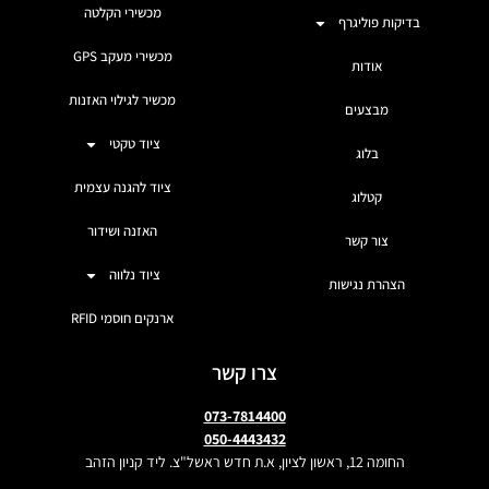
מכשירי הקלטה
בדיקות פוליגרף
מכשירי מעקב GPS
אודות
מכשיר לגילוי האזנות
מבצעים
ציוד טקטי
בלוג
ציוד להגנה עצמית
קטלוג
האזנה ושידור
צור קשר
ציוד נלווה
הצהרת נגישות
ארנקים חוסמי RFID
צרו קשר
073-7814400
050-4443432
החומה 12, ראשון לציון, א.ת חדש ראשל"צ. ליד קניון הזהב