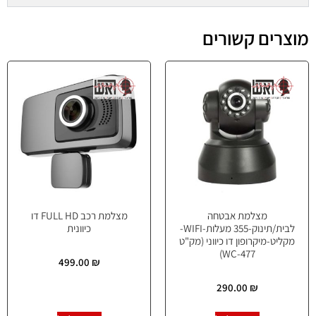
מוצרים קשורים
מצלמת אבטחה
מצלמת רכב FULL HD דו
לבית/תינוק-355 מעלות-WIFI-
כיוונית
מקליט-מיקרופון דו כיווני (מק"ט
WC-477)
499.00
₪
290.00
₪