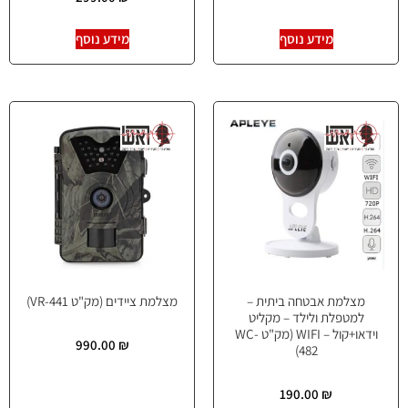
מידע נוסף
מידע נוסף
מצלמת אבטחה ביתית –
מצלמת ציידים (מק"ט VR-441)
למטפלת ולילד – מקליט
וידאו+קול – WIFI (מק"ט WC-
990.00
₪
482)
190.00
₪