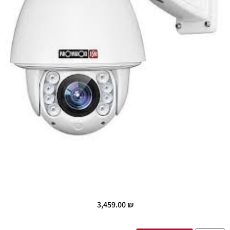
3,459.00
₪