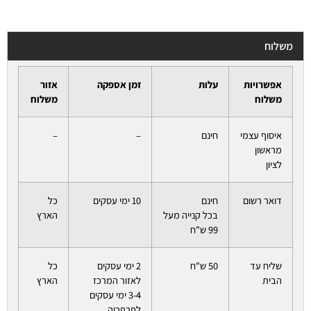
משלוח
אפשרויות
עלות
זמן אספקה
אזור
משלוח
משלוח
איסוף עצמי
חינם
–
–
מראשון
לציון
דואר רשום
חינם
10 ימי עסקים
כל
בכל קנייה מעל
הארץ
99 ש"ח
שליח עד
50 ש"ח
2 ימי עסקים
כל
הבית
לאזור המרכז
הארץ
3-4 ימי עסקים
לפרפריה