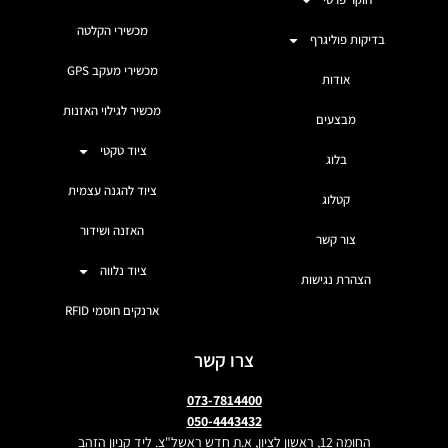
מכשירי הקלטה
בדיקות פוליגרף
מכשירי מעקב GPS
אודות
מכשיר לגילוי האזנות
מבצעים
ציוד טקטי
בלוג
ציוד להגנה עצמית
קטלוג
האזנה ושידור
צור קשר
ציוד נלווה
הצהרת נגישות
ארנקים חוסמי RFID
צרו קשר
073-7814400
050-4443432
החומה 12, ראשון לציון, א.ת חדש ראשל"צ. ליד קניון הזהב