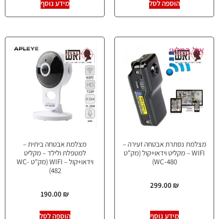
הוספה לסל
מידע נוסף
אזל המלאי
מצלמת נסתרת אבטחה זעירה –
מצלמת אבטחה ביתית –
WIFI – מקליט וידאו+קול (מק"ט
למטפלת ולילד – מקליט
WC-480)
וידאו+קול – WIFI (מק"ט WC-
482)
299.00
₪
190.00
₪
מידע נוסף
הוספה לסל