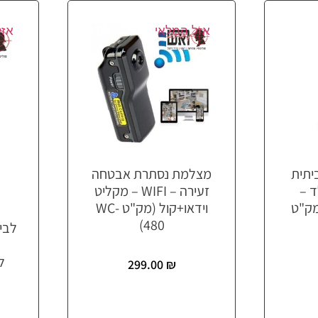
אזל המלאי
אזל
יתית
מצלמת נסתרת אבטחה
ד –
זעירה – WIFI – מקליט
קול WIFI (מק"ט
וידאו+קול (מק"ט WC-
480)
לבי
299.00
₪