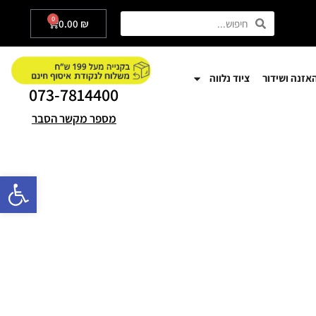
0
0.00
₪
אזנה ושידור
ציוד נלווה
073-7814400
מספר מקשר הסבר
פתח סרגל