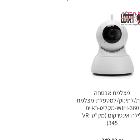
 המלאי
מצלמת אבטחה
ת/לתינוק/למטפלת-מצלמת
360-WIFI-מקליט-ראיית
לילה-אינטרקום (מק"ט VR-
345)