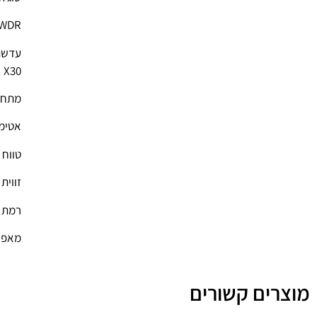
WDR: כ- WDR
עדשה: 129
X30
מתח עבודה:
אטימות
טווח תא
זווית צידוד: 360° (ip
רמת ת
מאפיי
מוצרים קשורים