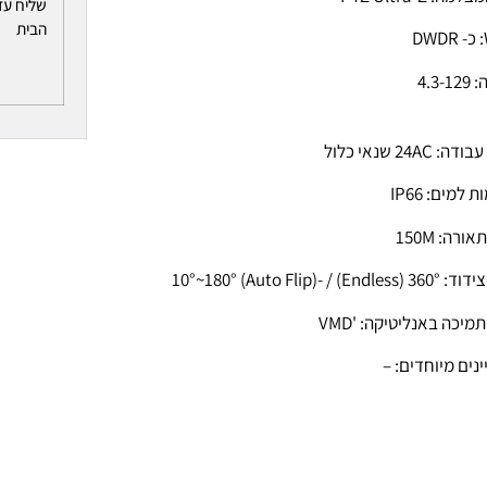
שליח עד
הבית
D
4.3-
 24AC שנאי כלול
 למים: IP66
ורה: 150M
Endless) / -10°~180° (Auto Fl)
מיכה באנליטיקה: 'VMD
נים מיוחדים: –