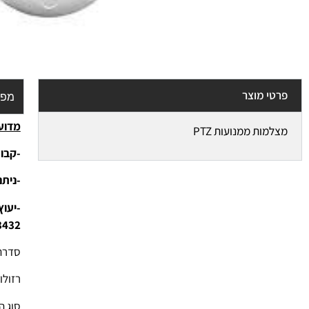
פרטי מוצר
מפר
מדוע 
מצלמות ממנועות PTZ
-קבוצ
-נית
3432
סדרה: 
רזולוצי
סוג המצלמ