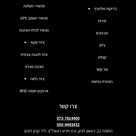
מכשירי הקלטה
בדיקות פוליגרף
מכשירי מעקב GPS
אודות
מכשיר לגילוי האזנות
מבצעים
ציוד טקטי
בלוג
ציוד להגנה עצמית
קטלוג
האזנה ושידור
צור קשר
ציוד נלווה
הצהרת נגישות
ארנקים חוסמי RFID
צרו קשר
073-7814400
050-4443432
החומה 12, ראשון לציון, א.ת חדש ראשל"צ. ליד קניון הזהב