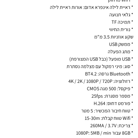
* ראיית לילה אינפרא אדום: אורות ראיית לילה
* גלאי תנועה
* תמיכה TF
* נורית החיווי
שקע אוזניות 3.5 מ"מ
* ממשק USB
* מתג הפעלה
* USB מופעל (כבל USB המצורפת)
* סוג: מיני רמקול עם מצלמה נסתרת
* Bluetooth גרסה: BT4.2
* רזולוציה: 4K / 2K / 1080P / 720P
* פיקסל: 500 מגה CMOS
* מספר מסגרת: 25fps
* פורמט דחוס: H.264
* טווח חיבור המכשיר: 5 מטר
* Wifi טווח קבלת: 15-30m
* צריכת: 260MA / 3.7V
* 8GB עבור 1080P: 5MB / min