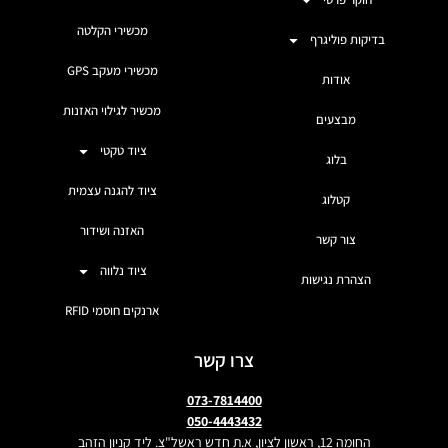
מכשירי הקלטה
בדיקות פוליגרף
מכשירי מעקב GPS
אודות
מכשיר לגילוי האזנות
מבצעים
ציוד טקטי
בלוג
ציוד להגנה עצמית
קטלוג
האזנה ושידור
צור קשר
ציוד נלווה
הצהרת נגישות
ארנקים חוסמי RFID
צרו קשר
073-7814400
050-4443432
החומה 12, ראשון לציון, א.ת חדש ראשל"צ. ליד קניון הזהב