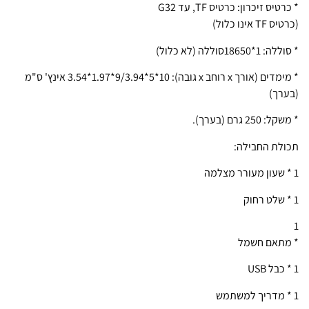
* כרטיס זיכרון: כרטיס TF, עד G32
(כרטיס TF אינו כלול)
* סוללה: 1*18650סוללה (לא כלול)
* מימדים (אורך x רוחב x גובה): 10*5*9/3.94*1.97*3.54 אינץ' ס"מ
(בערך)
* משקל: 250 גרם (בערך).
תכולת החבילה:
1 * שעון מעורר מצלמה
1 * שלט רחוק
1
* מתאם חשמל
1 * כבל USB
1 * מדריך למשתמש