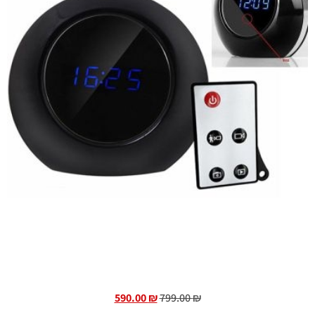
590.00
₪
799.00
₪