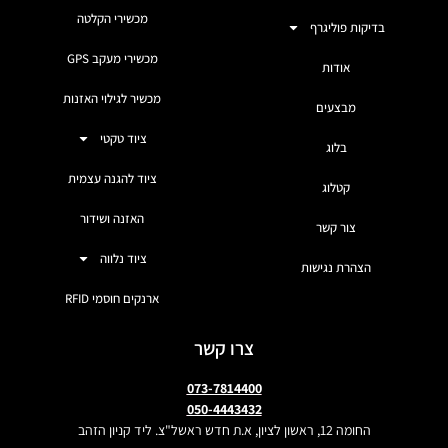
מכשירי הקלטה
בדיקות פוליגרף
מכשירי מעקב GPS
אודות
מכשיר לגילוי האזנות
מבצעים
ציוד טקטי
בלוג
ציוד להגנה עצמית
קטלוג
האזנה ושידור
צור קשר
ציוד נלווה
הצהרת נגישות
ארנקים חוסמי RFID
צרו קשר
073-7814400
050-4443432
החומה 12, ראשון לציון, א.ת חדש ראשל"צ. ליד קניון הזהב