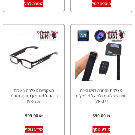
הוספה לסל
הוספה לסל
אזל המלאי
אזל המלאי
מצלמת נסתרת ראש סיכה
משקפיים מצלמה באיכות
זעירה+שלט-מצלמה HD (מק"ט
גבוהה-HD-חיישן תנועה (מק"ט
VR-357)
VR-377)
599.00
₪
690.00
₪
מידע נוסף
מידע נוסף