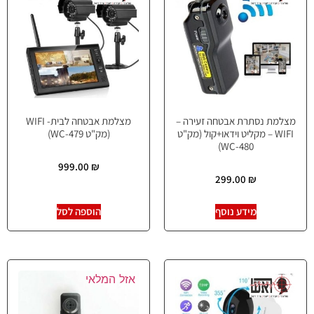
מצלמת נסתרת אבטחה זעירה –
מצלמת אבטחה לבית- WIFI
WIFI – מקליט וידאו+קול (מק"ט
(מק"ט WC-479)
WC-480)
999.00
₪
299.00
₪
מידע נוסף
הוספה לסל
אזל המלאי