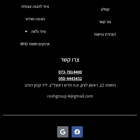
ציוד להגנה עצמית
קטלוג
האזנה ושידור
צור קשר
ציוד נלווה
הצהרת נגישות
ארנקים חוסמי RFID
צרו קשר
073-7814400
050-4443432
החומה 12, ראשון לציון, א.ת חדש ראשל"צ. ליד קניון הזהב
roshgroup.4@gmail.com