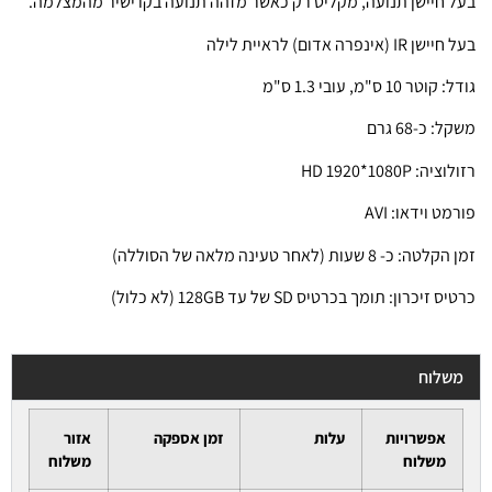
בעל חיישן תנועה, מקליט רק כאשר מזהה תנועה בקו ישיר מהמצלמה.
בעל חיישן IR (אינפרה אדום) לראיית לילה
גודל: קוטר 10 ס"מ, עובי 1.3 ס"מ
משקל: כ-68 גרם
רזולוציה: HD 1920*1080P
פורמט וידאו: AVI
זמן הקלטה: כ- 8 שעות (לאחר טעינה מלאה של הסוללה)
כרטיס זיכרון: תומך בכרטיס SD של עד 128GB (לא כלול)
משלוח
אפשרויות
עלות
זמן אספקה
אזור
משלוח
משלוח