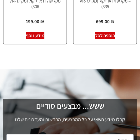
– מקליט וידאו +קול (מק"ט VR-
מקליטה וידאו + קול (מק"ט VR-
306)
335)
199.00
₪
699.00
₪
הוספה לסל
מידע נוסף
ששש... מבצעים סודיים
קבלו מידע חשאי על כל המבצעים, החדשות והעדכונים שלנו