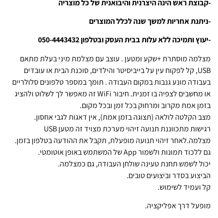
-קבוצת ראש הינה היצרנית והיבואנית של כל מוצריה
-ניתנת אחריות למשך שנה לכלל המוצרים
-יעוץ ותמיכה ללא עלות בבית העסק ובטלפון 050-4443432
מצלמה מוסתרת +שקע ומטען . עוצב עם מצלמת מיני בעלת מתאם
USB, קל לפקוח עין על בייביסיטר והילדים, סוכנת הבית או עובדים
בעבודה מונע גנבות במקום העבודה . תומך במספר טלפונים סלולריים
או מחשבים לצפיה בו זמנית. חיבור WiFi זה מאפשר לך לשלוט ולהציג
בזמן אמת מקרוב ומרחוק בכל זמן ובכל מקום.
מצב הקלטה לולאה (תצוגה בזמן אמת), אין דאגות לגבי אחסון.
רגישות מתכווננת תנועה זיהוי מערכת מצויד זה מטען USB
מצלמה.לאחר זיהוי תנועה מופעלת, תקבל את ההודעה בטלפון בזמן.
גם ללכוד תמונות ולשמור App של המשתמש באופן אוטומטי.
יכול לשמש תחנת טעינה שולחן העבודה, גם כמצלמה.
הביצוע בסדר וביצועים טובים.
קל ועמיד לשימוש.
מופעל דרך אפליקציה.