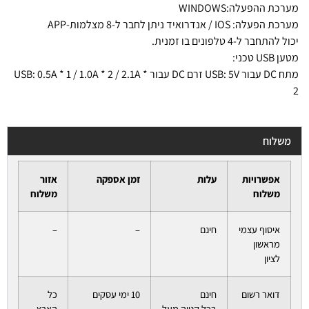
מערכת ההפעלה:WINDOWS
מערכת הפעלה: IOS / אנדרואיד ניתן לחבר ל-8 מצלמות-APP
יכול להתחבר ל-4 טלפונים בו זמנית.
מטען USB טכני:
מתח DC עבור USB: 5V זרם DC עבור USB: 0.5A * 1 / 1.0A * 2 / 2.1A *
2
משלוח
אפשרויות
עלות
זמן אספקה
אזור
משלוח
משלוח
איסוף עצמי
חינם
–
–
מראשון
לציון
דואר רשום
חינם
10 ימי עסקים
כל
בכל קנייה מעל
הארץ