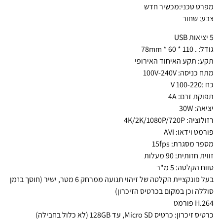
מפרט טכני:מכשיר חדש
צבע: שחור
5 יציאות USB
גודל: . 110 * 60 * 78mm
תקע: תקע האיחוד האירופי
מתח כניסה: 100V-240V
כח :100-220 V
תפוקת זרם: 4A
יציאה: 30W
רזולוציה: 4K/2K/1080P/720P
פורמט וידאו: AVI
מספר מסגרת: 15fps
זווית חזותית: 90 מעלות
טווח הקלטה: 5 מ"ר
בעל פונקציית הקלטה של זיהוי תנועה ממרחק 6 מטר, ישיר (חוסך בזמן
סוללה וכן במקום בכרטיס הזיכרון)
H.264 פורמט
כרטיס זיכרון: כרטיס Micro SD, עד 128GB (לא כלול בחבילה)