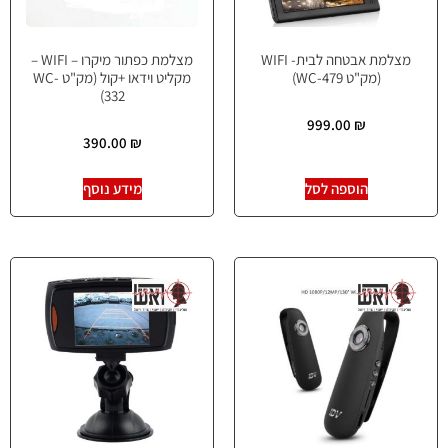
מצלמת אבטחה לבית- WIFI
מצלמת כפתור מיקרו – WIFI –
(מק"ט WC-479)
מקליט וידאו +קול (מק"ט WC-
332)
999.00
₪
390.00
₪
הוספה לסל
מידע נוסף