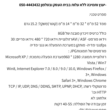
-יעוץ ותמיכה ללא עלות בבית העסק ובטלפון 050-4443432
מפרט טכני:
ממד 52 מ"מ * 32 מ"מ * 14 מ"מ (קוטר(מִשׁקָל: 15.2 גרם
כולל כרטיס זיכרון מובנה של 8GB
וידאו פורמט- AVI / ASFרזולוציית וידאו 720 * 480 :וידאו פריים: 30
fpsנגני מדיה- מותקן במערכת ההפעלה או נגני מדיה
פורמטים של תמונותJPG :
רזולוציית תמונה: 1280 * 960מערכת הפעלה נתמכת: Microsoft XP /
Vista / Win7
/ Win8, Internet Explorer 7.0 / 8.0 / 9.0 / 10.0, Windows Firefox
3+, Windows
Safari 3+, Windows Chrome
פרוטוקולי רשת: TCP / IP, UDP, DNS / DDNS, SMTP, UPNP, DHCP,
HTTP וכו'
אלחוט: לא
זמן עבודה של הסוללה: 40-55 דקות
מתח טעינהDV-5V: