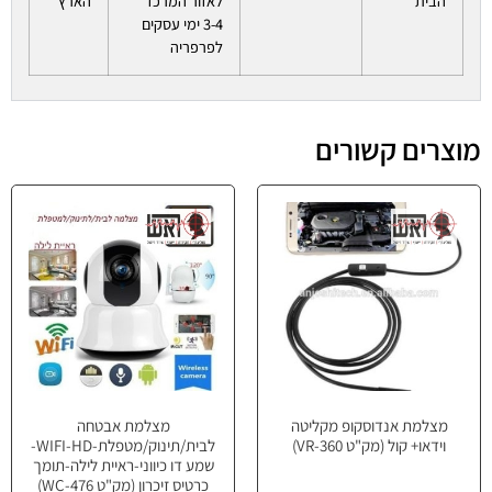
הבית
לאזור המרכז
הארץ
3-4 ימי עסקים
לפרפריה
מוצרים קשורים
מצלמת אנדוסקופ מקליטה
מצלמת אבטחה
וידאו+ קול (מק"ט VR-360)
לבית/תינוק/מטפלת-WIFI-HD-
שמע דו כיווני-ראיית לילה-תומך
כרטיס זיכרון (מק"ט WC-476)