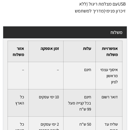
USBעם מצלמת ריגול (ללא
זיכרון פנימי(מדריך למשתמש
משלוח
אפשרויות
עלות
זמן אספקה
אזור
משלוח
משלוח
איסוף עצמי
חינם
–
–
מראשון
לציון
דואר רשום
חינם
10 ימי עסקים
כל
בכל קנייה מעל
הארץ
99 ש"ח
שליח עד
50 ש"ח
2 ימי עסקים
כל