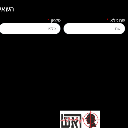
השאיר
שם מלא
טלפון