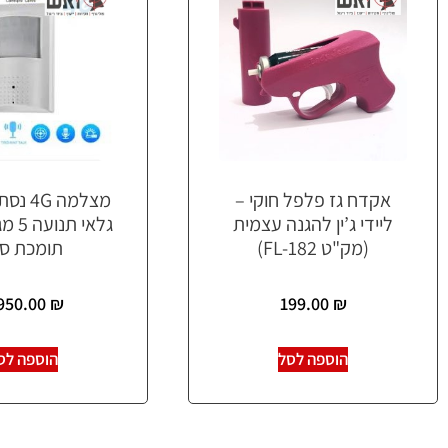
אקדח גז פלפל חוקי –
מצלמה 
ליידי ג’ין להגנה עצמית
גלאי 
(מק"ט FL-182)
תומכת סי
950.00
₪
199.00
₪
הוספה לסל
הוספה לס