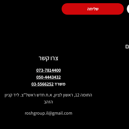
שליחה
ם
צרו קשר
073-7814400
050-4443432
משרד
03-5566252
החומה 12, ראשון לציון, א.ת חדש ראשל"צ. ליד קניון
הזהב
roshgroup.il@gmail.com