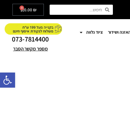
0
0.00
₪
אזנה ושידור
ציוד נלווה
073-7814400
מספר מקשר הסבר
פתח סרגל