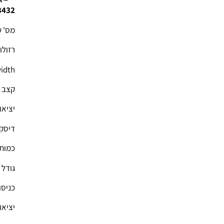
3432
מס' ער
רזולוצי
Bandwidth : 
קצב צפיי
יציאות מ
דיסק ק
כמות 
גודל ד
כניסו
יציאו