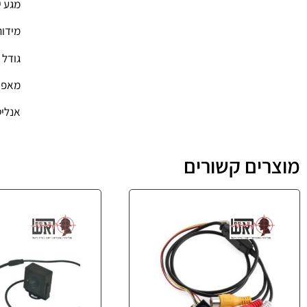
מגע י
מידות מארז (m
גודל 
מאפיי
אנליט
מוצרים קשורים