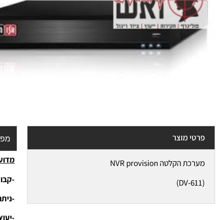
פרטי מוצר
מפר
מדוע 
מערכת הקלטה NVR provision
-קבוצ
(DV-611)
-נית