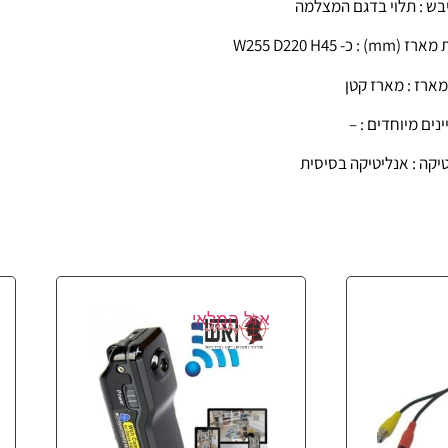
בש : תלוי בדגם המצלמה
m) : כ- W255 D220 H45
מארז : מארז קטן
נים מיוחדים : –
יקה : אנליטיקה בסיסית
אזל המלאי