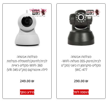
אזל המלאי
מצלמת אבטחה
מצלמת אבטחה
לבית/תינוק-355 מעלות-WIFI-
לבית/לתינוק/למטפלת-מצלמת
מקליט-מיקרופון דו כיווני (מק"ט
360-WIFI-מקליט-ראיית
WC-477)
לילה-אינטרקום (מק"ט VR-345)
249.00
₪
290.00
₪
הוספה לסל
מידע נוסף