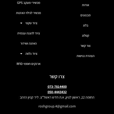
מכשירי מעקב GPS
אודות
מכשיר לגילוי האזנות
מבצעים
ציוד טקטי
בלוג
ציוד להגנה עצמית
קטלוג
האזנה ושידור
צור קשר
ציוד נלווה
הצהרת נגישות
ארנקים חוסמי RFID
צרו קשר
073-7814400
050-4443432
החומה 12, ראשון לציון, א.ת חדש ראשל"צ. ליד קניון הזהב
roshgroup.4@gmail.com