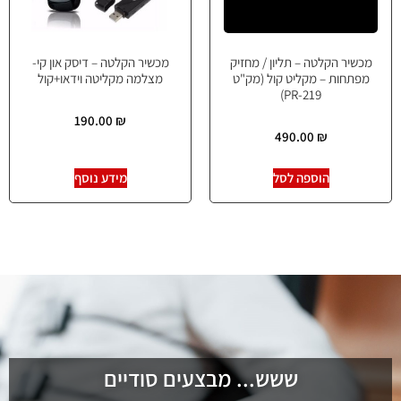
מכשיר הקלטה – תליון / מחזיק
מכשיר הקלטה – דיסק און קי-
מפתחות – מקליט קול (מק"ט
מצלמה מקליטה וידאו+קול
PR-219)
190.00
₪
490.00
₪
הוספה לסל
מידע נוסף
ששש... מבצעים סודיים