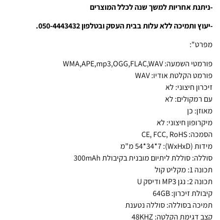
-ניתנת אחריות למשך שנה לכלל המוצרים
-יעוץ ותמיכה ללא עלות בבית העסק ובטלפון 050-4443432.
מפרט":
פורמטי השמעה: WMA,APE,mp3,OGG,FLAC,WAV
פורמט הקלטת אודיו: WAV
זיכרון חיצוני: לא
עם רמקולים: לא
מאוזן: כן
מיקרופון חיצוני: לא
הסמכה: CE, FCC, RoHS
מידות (WxHxD): 54*34*7 מ"מ
סוללה: סוללת ליתיום מובנית בקיבולת 300mAh
תכונה 1: מקליט קול
תכונה 2: נגן MP3 ודיסק U
קיבולת זיכרון: 64GB
תמיכה בסוללה: סוללה נטענת
קצב דגימת הקלטה: 48KHZ