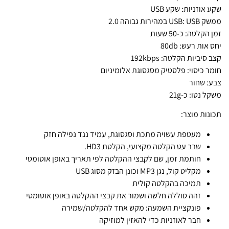
שקע אוזניות: שקע USB
ממשק USB: USB במהירות גבוהה 2.0
זמן הקלטה: כ-50 שעות
יחס אות רעש: 80db
קצב סיביות הקלטה: 192kbps
חומר כיסוי: פלסטיק מסגסוגת אלומיניום
צבע: שחור
משקל נטו: כ-21g
תכונות מוצר:
מעטפת עשויה מתכת וסגסוגת, עמיד נגד נפילה חזק
שבב עט הקלטה מקצועי, הקלטת HD3.
חותמת זמן, שם לקבצי ההקלטה לפי תאריך באופן אוטומטי
מקליט קול, נגן MP3 וכונן הבזק מסוג USB
תמיכה בהקלטה קולית
זהה סוללה חלשה ושמור את קבצי ההקלטה באופן אוטומטי
פונקציית השמעה: מקש אחד להקלטה/שמירה
חבר לאוזניות כדי להאזין למוזיקה