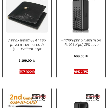
​מכשיר האזנה מרחוק והקלטה +
משדר GSM לאוזניה אלחוטית
מעקב GPS (מק"ט RL-094)
לטלפון נייד נסתרת בארנק
יוקרתי (מק"ט LS-035)
699.00
₪
1,199.00
₪
מידע נוסף
הוספה לסל