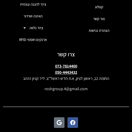
ציוד להגנה עצמית
קטלוג
האזנה ושידור
צור קשר
ציוד נלווה
הצהרת נגישות
ארנקים חוסמי RFID
צרו קשר
073-7814400
050-4443432
החומה 12, ראשון לציון, א.ת חדש ראשל"צ. ליד קניון הזהב
roshgroup.4@gmail.com