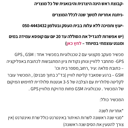
-קבוצת ראש הינה היצרנית והיבואנית של כל מוצריה
-ניתנת אחריות למשך שנה לכלל המוצרים
-יעוץ ותמיכה ללא עלות בבית העסק ובטלפון 050-4443432
(יש אפשרות להגדיל את הסוללה עד 20 יום עם קופסא עמידה במים
ומגנט עוצמתי במיוחד –
לחץ כאן
)
מכשיר מעקב מקצועי עם 2 טכנולוגיות במכשיר אחד : GPS , GSM
GPS- מתחבר ללוויין ונותן נקודות ציון המתגבשות לכתובת באפליקציה
– כתובת מלאה :עיר ,רחוב,מספר בית וכו'
GSM – ברגע שמאבד קליטת לוויין (בד"כ בתוך מבנים) , המכשיר עובר
לקליטה סלולרית עם הצלבה של 3-5 אנטנות סלולרית לחיפוש המיקום
של המכשיר . טכנולוגיה GSM פחות מדויקת מלוויין GPS .
המכשיר כולל:
*אחריות לשנה
*מנוי שנה ראשונה לשרות האיתור באינטרנט כולל שרת ואינטרנט (אין
צורך להטעין את הסים שנה ראשונה)