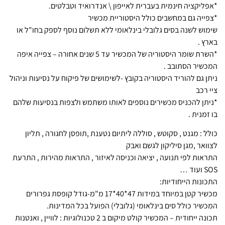
*אפליקציה חינמית בעברית לאייפון \ אנדרואיד וטבלטים.
*צפייה גם במחשבים כולל היסטוריית מכשיר
שימוש לשנה בסים גלובלי בינלאומי ללא תשלום נוסף לספק בחו"ל או
בארץ .
*השרת שומר היסטוריה של המכשיר עד 5 שנים אחורה – צפייה איפה
המכשיר הסתובב .
ניתן גם להוריד היסטוריה בקובץ -לשימושים של פיקוח על נסיעות וניהול
ציי רכב
*ניתן להכניס מכשירים נוספים לאותו משתמש ולצפות בנסיעות שלהם
בו זמנית .
כולל : מגנט , סקוטש , סוללה ליתיום נטענת ,תופסן לחגורה , תליון
לצוואר ,מגן סיליקון לגשם ואבק
התראות לפי תנועה , יציאה וכניסה לאיזור , התראות מהירות , התרעת
SOS ועוד …
התכונות הייחודיות:
מכשיר קטן במיוחד במידות 47*40*17 מ"מ-גודל קופסת גפרורים
המכשיר כולל סים בינלאומי (גלובלי) הפועל בכל המדינות.
תכונה ייחודית – המכשיר קולט מיקום ב 2 טכנולוגיות : לוויין , ואנטנות