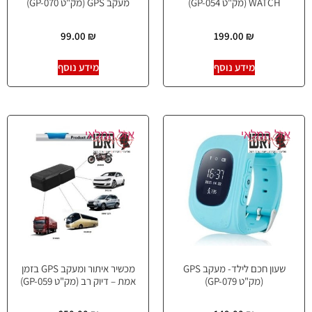
WATCH (מק"ט GP-054)
מעקב GPS (מק"ט GP-070)
99.00
₪
199.00
₪
מידע נוסף
מידע נוסף
אזל המלאי
אזל המלאי
שעון חכם לילד- מעקב GPS
מכשיר איתור ומעקב GPS בזמן
(מק"ט GP-079)
אמת – דיוק רב (מק"ט GP-059)