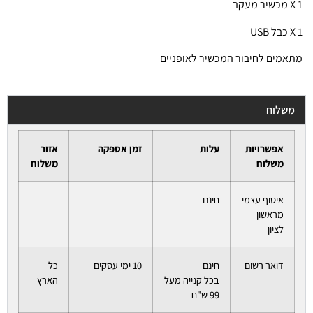
1 X מכשיר מעקב
1 X כבל USB
מתאמים לחיבור המכשיר לאופניים
משלוח
אפשרויות
עלות
זמן אספקה
אזור
משלוח
משלוח
איסוף עצמי
חינם
–
–
מראשון
לציון
דואר רשום
חינם
10 ימי עסקים
כל
בכל קנייה מעל
הארץ
99 ש"ח