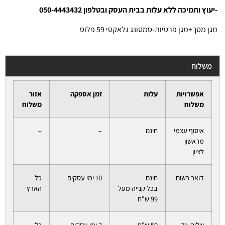
-יעוץ ותמיכה ללא עלות בבית העסק ובטלפון 050-4443432
מגן מסך+מגן פרטיות-סמסונג גלאקסי 59 פלוס
משלוח
אפשרויות
עלות
זמן אספקה
אזור
משלוח
משלוח
איסוף עצמי
חינם
–
–
מראשון
לציון
דואר רשום
חינם
10 ימי עסקים
כל
בכל קנייה מעל
הארץ
99 ש"ח
שליח עד
50 ש"ח
2 ימי עסקים
כל