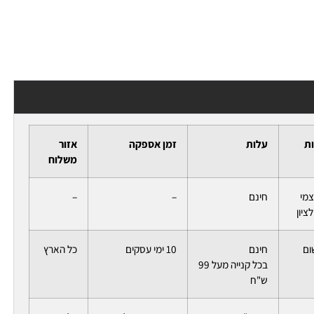
ות
עלות
זמן אספקה
אזור
משלוח
צמי
חינם
–
–
ציון
ום
חינם
10 ימי עסקים
כל הארץ
בכל קנייה מעל 99
ש"ח