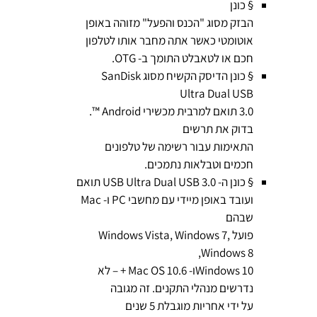
§ כונן
הבזק מסוג "הכנס והפעל" מזוהה באופן
אוטומטי כאשר אתה מחבר אותו לטלפון
חכם או לטאבלט התומך ב- OTG.
§ כונן הדיסק הקשיח מסוג SanDisk
Ultra Dual USB
3.0 תואם למרבית מכשירי Android ™.
בדוק את תרשים
התאימות עבור רשימה של טלפונים
חכמים וטבלאות נתמכים.
§ כונן ה- USB Ultra Dual USB 3.0 תואם
ועובד באופן מיידי עם מחשבי PC ו- Mac
שבהם
פועל Windows Vista, Windows 7,
Windows 8,
Windows 10ו- Mac OS 10.6 + – לא
נדרשים מנהלי התקנים. זה מגובה
על ידי אחריות מוגבלת 5 שנים