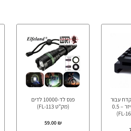
דח עבור
פנס לד-10000 לדים
טלסקופ/פנס/לייזר – 0.5
(מק"ט FL-113)
59.00
₪