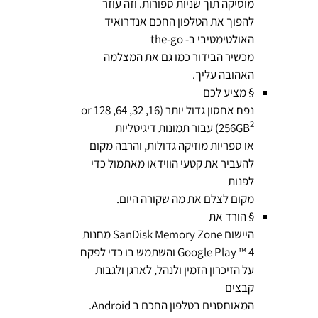
מוסיקה תוך שניות ספורות. וזה עוזר
להפוך את הטלפון החכם אנדרואיד
האולטימטיבי ב- the-go
מכשיר הבידור כמו גם את המצלמה
האהובה עליך.
§ מציע לכם
נפח אחסון גדול יותר (16, 32, 64, 128 or
2
256GB
) עבור תמונות דיגיטליות
או ספריות מוזיקה גדולות, והרבה מקום
להעביר את קטעי הווידאו מאתמול כדי
לפנות
מקום לצלם את מה שקורה היום.
§ הורד את
היישום SanDisk Memory Zone מחנות
Google Play ™ 4 והשתמש בו כדי לפקח
על הזיכרון הזמין ולנהל, לארגן ולגבות
קבצים
המאוחסנים בטלפון החכם ב Android.