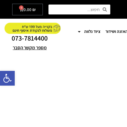
0
0.00
₪
אזנה ושידור
ציוד נלווה
073-7814400
מספר מקשר הסבר
פתח סרגל