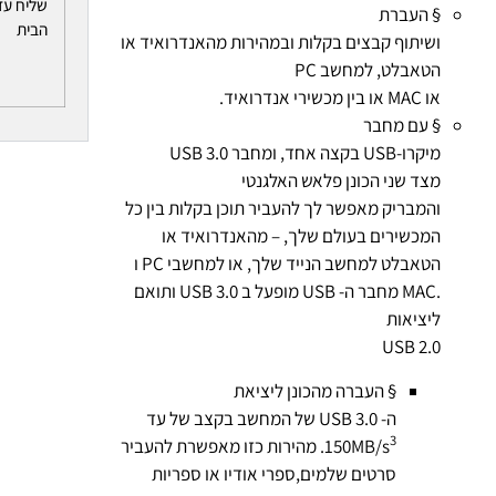
שליח עד
§ העברת
הבית
ושיתוף קבצים בקלות ובמהירות מהאנדרואיד או
הטאבלט, למחשב PC
או MAC או בין מכשירי אנדרואיד.
§ עם מחבר
מיקרו-USB בקצה אחד, ומחבר USB 3.0
מצד שני הכונן פלאש האלגנטי
והמבריק מאפשר לך להעביר תוכן בקלות בין כל
המכשירים בעולם שלך, – מהאנדרואיד או
הטאבלט למחשב הנייד שלך, או למחשבי PC ו
.MAC מחבר ה- USB מופעל ב USB 3.0 ותואם
ליציאות
USB 2.0
§ העברה מהכונן ליציאת
ה- USB 3.0 של המחשב בקצב של עד
3
150MB/s
. מהירות כזו מאפשרת להעביר
סרטים שלמים,ספרי אודיו או ספריות