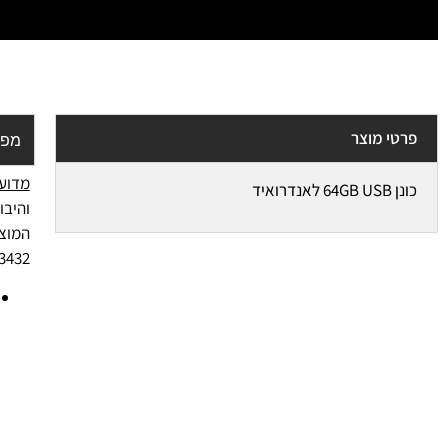
פרטי מוצר
מפר
מדוע 
כונן 64GB USB לאנדרואיד
והיבו
3432