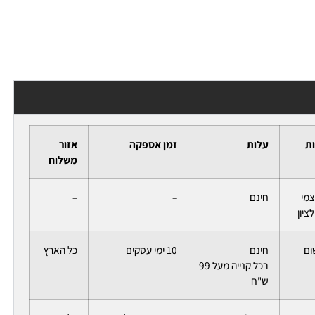
ות
עלות
זמן אספקה
אזור
משלוח
צמי
חינם
–
–
ציון
ום
חינם
10 ימי עסקים
כל הארץ
בכל קנייה מעל 99
ש"ח