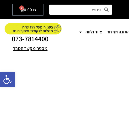
0
0.00
₪
אזנה ושידור
ציוד נלווה
073-7814400
מספר מקשר הסבר
פתח סרגל