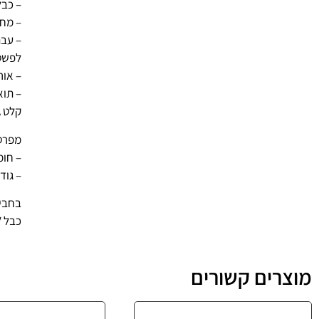
– כבל AV זה מספק וידאו ושמע לצפייה 
– מחב
– עבה
לפשט
– אורך: כ: 
קלט RCA בלבד.
מפרט
– חומר
– גודל: / 6ft
בחבי
כבל AV עבור Xbox
מוצרים קשורים