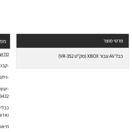
פרטי מוצר
מפר
מדוע 
כבל AV עבור XBOX (מק"ט VR-352)
-קבוצ
-ניתנ
3432
ואדום RCA PC CCTV עבור e
תיאור