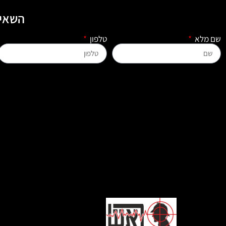
השאיר
שם מלא
טלפון