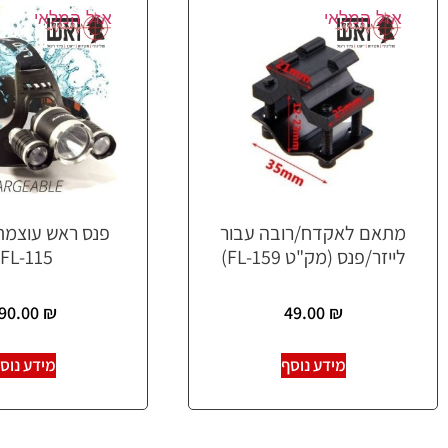
אזל המלאי
אזל המלאי
מתאם לאקדח/רובה עבור
פנס ראש עוצמת
לייזר/פנס (מק"ט FL-159)
FL-115)
90.00
₪
49.00
₪
מידע נוסף
מידע נוס