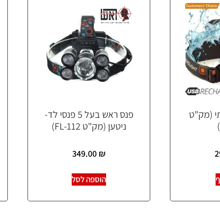
י (מק"ט
פנס ראש בעל 5 פנסי לד-
ניטען (מק"ט FL-112)
349.00
₪
2
ף
הוספה לסל