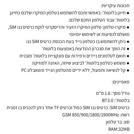
תכונות עיקריות:
● חייגן בלוטות': באפשרותכם להשתמש בטלפון המיקרו שלכם כחייגן
בלוטות' עבור הטלפון החכם שלכם.
● מיקרו-טלפון: טלפון המיקרו הזעיר והדיסקרטי לוקח כרטיס ננו SIM,
מושלם לנסיעות או לשימוש יומיומי
● ניתן להשתמש בו כטלפון נייד בעת הכנסת כרטיס SIM ננו
● זה הופך את סנכרון ההודעות באמצעות בלוטות'
● תואם לטלפונים ניידים ורפידות עם פונקציית בלוטות' מובנית
● משמש כטלפון בלוטות' לביצוע שיחה, האזנה למוזיקה
● קל לנשיאה ותפעול, ללא ידיים מהטלפון הנייד והטאבלט PC
מאפיינים:
גודל מסך: 1.6 ס"מ
בלוטות': BT3.0
כרטיס SIM: כרטיס ננו SIM כפול וכרטיס TF אחד ניתן להכניס בו זמנית
רשת: GSM 850/900/1800/1900MHz
סוג: בר טלפון
RAM:32MB