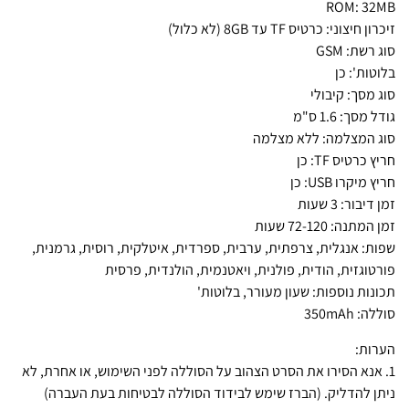
ROM: 32MB
זיכרון חיצוני: כרטיס TF עד 8GB (לא כלול)
סוג רשת: GSM
בלוטות': כן
סוג מסך: קיבולי
גודל מסך: 1.6 ס"מ
סוג המצלמה: ללא מצלמה
חריץ כרטיס TF: כן
חריץ מיקרו USB: כן
זמן דיבור: 3 שעות
זמן המתנה: 72-120 שעות
שפות: אנגלית, צרפתית, ערבית, ספרדית, איטלקית, רוסית, גרמנית,
פורטוגזית, הודית, פולנית, ויאטנמית, הולנדית, פרסית
תכונות נוספות: שעון מעורר, בלוטות'
סוללה: 350mAh
הערות:
1. אנא הסירו את הסרט הצהוב על הסוללה לפני השימוש, או אחרת, לא
ניתן להדליק. (הברז שימש לבידוד הסוללה לבטיחות בעת העברה)