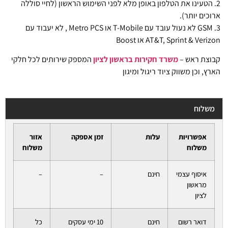
2. הטעינו את הטלפון באופן מלא לפני השימוש הראשון (לחיי סוללה
ארוכים יותר).
3. GSM לא נעול עובד עם T-Mobile או Metro PCS , לא יעבוד עם
AT&T, Sprint & Verizon או Boost
קבוצת ראש –
משרד חקירות בראשון לציון
המספק שירותים לכל חלקי
הארץ, וכן משווק ציוד ריגול ומיגון
משלוח
אפשרויות
עלות
זמן אספקה
אזור
משלוח
משלוח
איסוף עצמי
חינם
–
–
מראשון
לציון
דואר רשום
חינם
10 ימי עסקים
כל