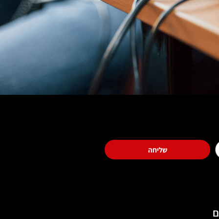
שליחה
ם