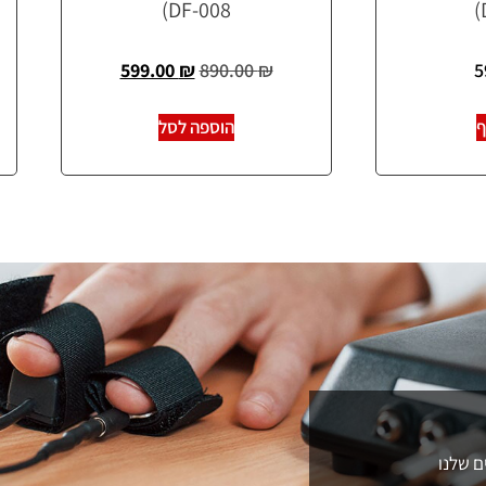
DF-008)
599.00
₪
890.00
₪
5
ף
הוספה לסל
ם שלנו