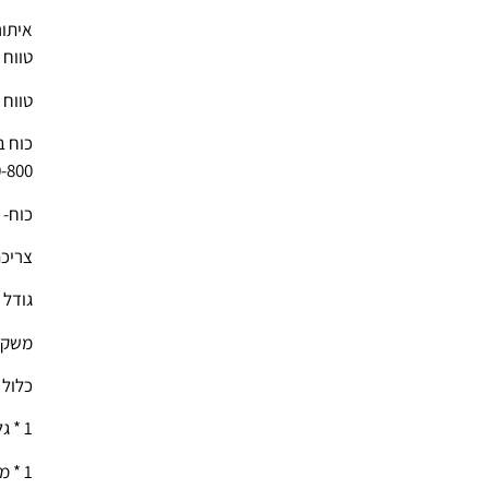
איתור
טווח מצלמה
טווח איתו
300-800 ס"מ 0my
כוח- ס
צריכה 
גודל 4.7*11.5*1.7cm / 1.8*4.5*0.7" (L*W*H)
משקל נטו oz
כלול 
1 * גלאי
1 * מתאם מתח