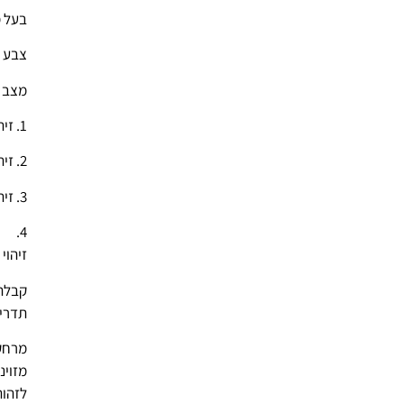
בעל מ
צבע 
מצב א
1. זיהוי לייזר
2. זיהוי רטט
3. זיהוי צפצוף
4.
זיהוי תצוגה
קבלת 
תדרים- 00MHz
מזוינ
לזהות