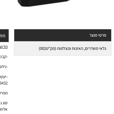
פרטי מוצר
מפר
מדוע 
גלאי משדרים, האזנות ומצלמות (מק"ט002)
-קבוצ
-ניתנ
3432
מפרט 
סוג ג
אלחוט