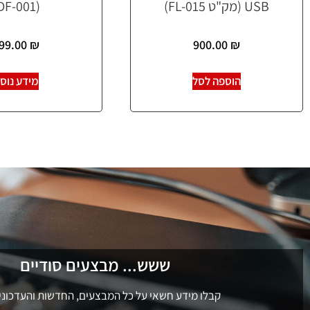
USB (מק"ט FL-015)
(DF-001)
99.00
₪
900.00
₪
הוספה לסל
מידע נוס
ששש... מבצעים סודיים
קבלו מידע חשאי על כל המבצעים, החדשות והעדכוני