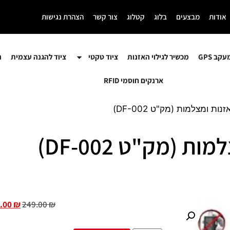
אודות
מבצעים
בלוג
קטלוג
צור קשר
הצהרת נגישות
קב GPS
מכשיר לגילוי האזנות
ציוד טקטי
ציוד להגנה עצמית
ה
ארנקים חוסמי RFID
ת ומצלמות (מק"ט DF-002)
(מק"ט DF-002)
.00
₪
249.00
₪