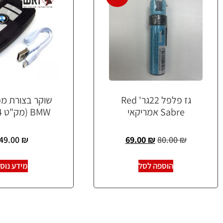
גז פלפל 22גר' Red
שוקר בצורת מ
Sabre אמריקאי
BMW (מק"ט FL-134)
49.00
₪
69.00
₪
80.00
₪
הוספה לסל
מידע נוס