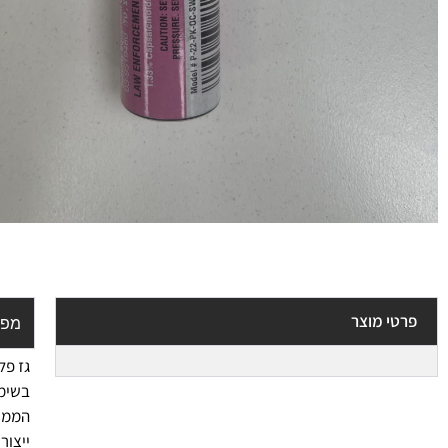
פרטי מוצר
מפר
גז פל
בשימו
הממשל
ייצור