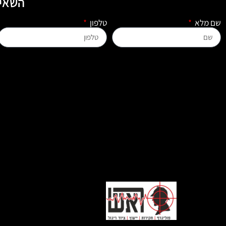
השאיר
שם מלא
טלפון