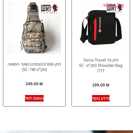
אזל המלאי
תיק צד Swiss Travel
תיק-ספורט/קמפינג/שוטר-הסוואה
Shoulder Bag (מק"ט SC-
(מק"ט SC-746)
777)
249.00
₪
199.00
₪
מידע נוסף
הוספה לסל