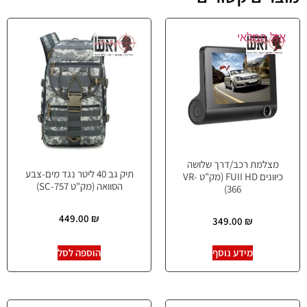
אזל המלאי
מצלמת רכב/דרך שלושה
תיק גב 40 ליטר נגד מים-צבע
כיוונים FUII HD (מק"ט VR-
הסוואה (מק"ט SC-757)
366)
449.00
₪
349.00
₪
מידע נוסף
הוספה לסל