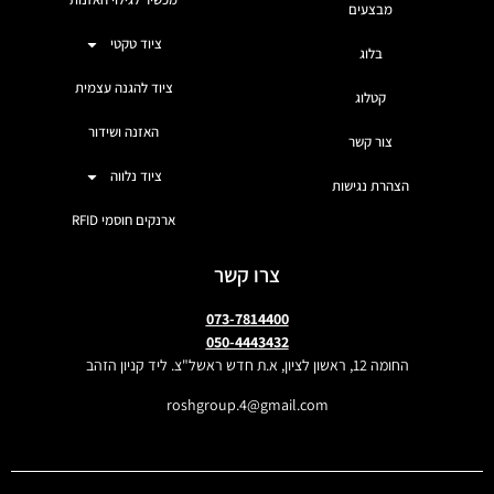
מבצעים
ציוד טקטי
בלוג
ציוד להגנה עצמית
קטלוג
האזנה ושידור
צור קשר
ציוד נלווה
הצהרת נגישות
ארנקים חוסמי RFID
צרו קשר
073-7814400
050-4443432
החומה 12, ראשון לציון, א.ת חדש ראשל"צ. ליד קניון הזהב
roshgroup.4@gmail.com