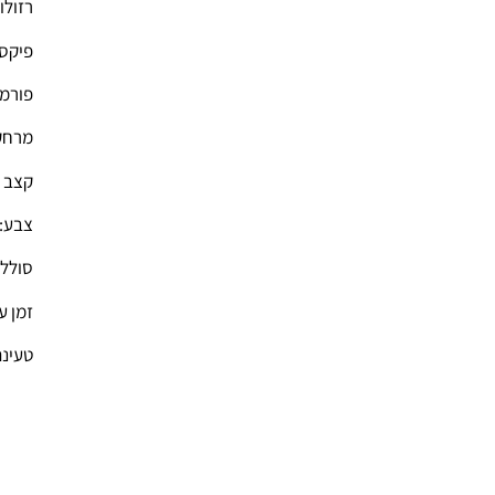
רזולוציה: 1920 
פיקסל: 2.0M פ
פורמט 
מרחק מוקד:
קצב פריימים
צבע: 24 ביט צב
סוללה:
זמן ע
טעינת 