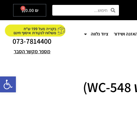
0
0.00
₪
אזנה ושידור
ציוד נלווה
073-7814400
מספר מקשר הסבר
פתח סרגל