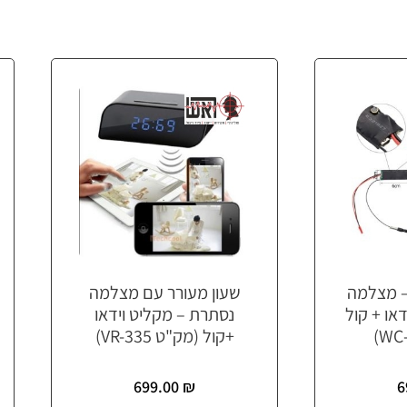
– מצלמה
שעון מעורר עם מצלמה
וידאו + קול
נסתרת – מקליט וידאו
+קול (מק"ט VR-335)
699.00
₪
6