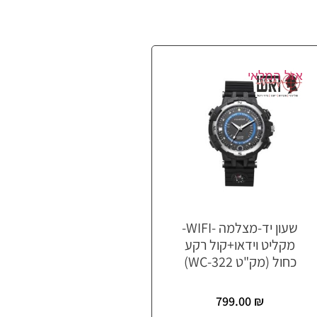
אזל המלאי
שעון יד-מצלמה -WIFI-
מקליט וידאו+קול רקע
כחול (מק"ט WC-322)
799.00
₪