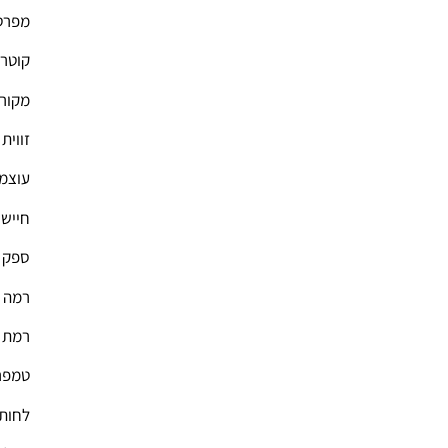
מפרט 
קוטר המ
מקור אור: 6 יחידות
זווית ראי
עוצמת 
חיישן: ח
ספק כ
רמה עמ
רמת הגנ
טמפרטורת ע
לחות עבודה: 