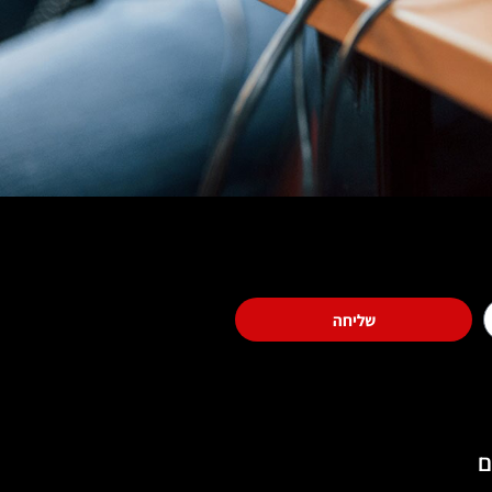
שליחה
ם