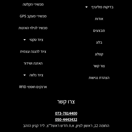
מכשירי הקלטה
בדיקות פוליגרף
מכשירי מעקב GPS
אודות
מכשיר לגילוי האזנות
מבצעים
ציוד טקטי
בלוג
ציוד להגנה עצמית
קטלוג
האזנה ושידור
צור קשר
ציוד נלווה
הצהרת נגישות
ארנקים חוסמי RFID
צרו קשר
073-7814400
050-4443432
החומה 12, ראשון לציון, א.ת חדש ראשל"צ. ליד קניון הזהב