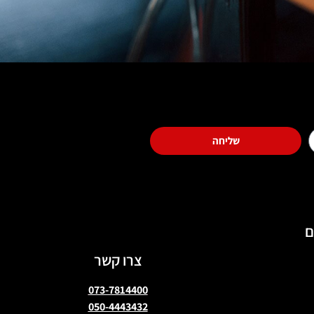
שליחה
ם
צרו קשר
073-7814400
050-4443432