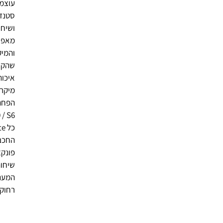
עוצמ
סטנדרטי 3.5 מ"מ. MP3מ
ושיחו
מאפש
והמיק
שהקול
מיקרו
G920 / S6 אדג 925
פונקצ
שיחות
המענ
רחוקה