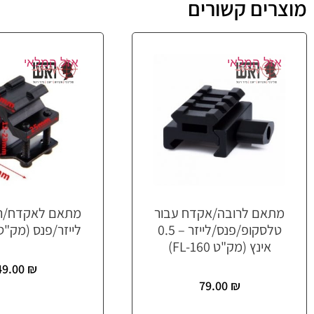
מוצרים קשורים
אזל המלאי
אזל המלאי
מתאם לרובה/אקדח עבור
מתאם לאקדח/רו
טלסקופ/פנס/לייזר – 0.5
לייזר/פנס (מק"ט FL-159
אינץ (מק"ט FL-160)
49.00
₪
79.00
₪