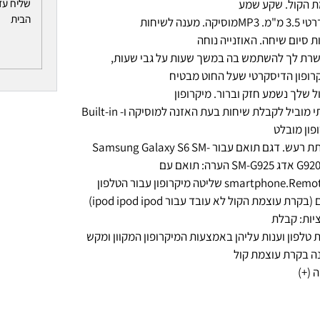
שליח עד
ת הקול. שקע שמע
הבית
וסיקה. מענה לשיחות
ת סיום שיחה. האוזנייה נוחה
רת לך להשתמש בה במשך שעות על גבי שעות,
רופון הדיסקרטי שעל החוט מבטיח
 שלך נשמע חזק וברור. מיקרופון
איכותי מוביל לקבלת שיחות בעת האזנה למוסיקה ו- Built-in
פון מובלט
הפחתת רעש. דגם תואם עבור Samsung Galaxy S6 SM-
SM-G הערה: תואם עם
כל smartphone.Remote שליטה מיקרופון עבור הטלפון
החכם (בקרת עוצמת הקול לא עובד עבור ipod ipod ipod)
יות: קבלת
 טלפון וענות עליהן באמצעות המיקרופון המקוון ומקש
ה בקרת עוצמת קול
 (+)