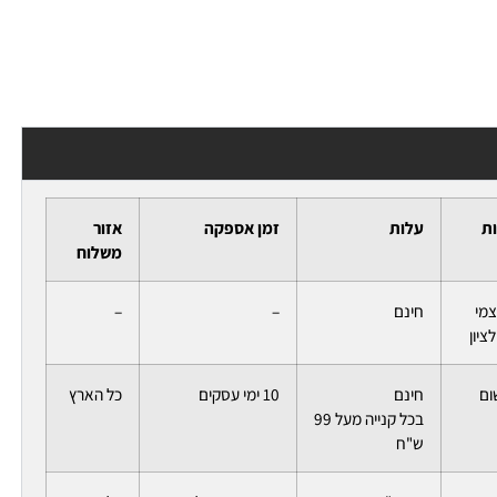
ות
עלות
זמן אספקה
אזור
משלוח
צמי
חינם
–
–
ציון
ום
חינם
10 ימי עסקים
כל הארץ
בכל קנייה מעל 99
ש"ח