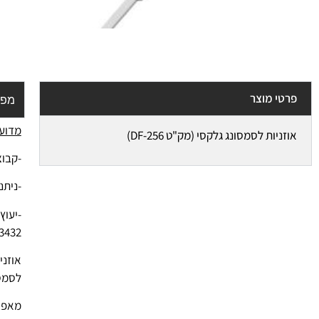
פרטי מוצר
מפר
מדוע 
אוזניות לסמסונג גלקסי (מק"ט DF-256)
-קבוצ
-ניתנ
3432
אוזני
לסמסו
מאפיי