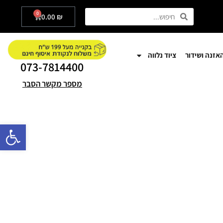
0
0.00
₪
אזנה ושידור
ציוד נלווה
073-7814400
מספר מקשר הסבר
פתח סרגל