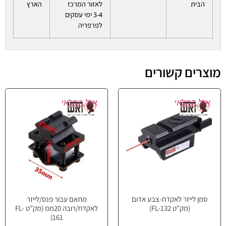
הבית
לאזור המרכז
הארץ
3-4 ימי עסקים
לפרפריה
מוצרים קשורים
אזל המלאי
אזל המלאי
סמן לייזר לאקדח-צבע אדום
מתאם עבור פנס/לייזר
(מק"ט FL-132)
לאקדח/רובה 20ממ (מק"ט FL-
161)