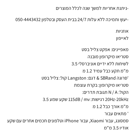
-ניתנת אחריות למשך שנה לכלל המוצרים
-יעוץ ותמיכה ללא עלות 24/7 בבית העסק ובטלפון 050-4443432
אוזניות
לאייפון
מאפיינים: אפקט צליל בסט
סטריאו מיקרופון מובנה
לשיחות ללא ידיים אוניברסלי 3.5
מ"מ תקע כבל עמיד 1.2 מ
'סרוגה SBRand & דגם: Langston קול: צליל בסט
סטריאו מיקרופון: בקרת עוצמת
הקול: N / A תגובת תדרים:
20Hz-20kHz רגישות: 115dB / mv שקע שמע 3.5
מ"מ אורך כבל 1.2 מ
' מתאים עבור
סמסונג, עבור Xiaomi, עבור iPhone וטלפונים חכמים אחרים עם שקע
אודיו 3.5 מ"מ