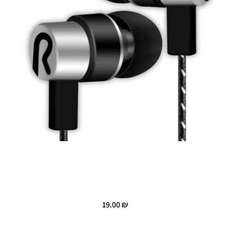
19.00
₪