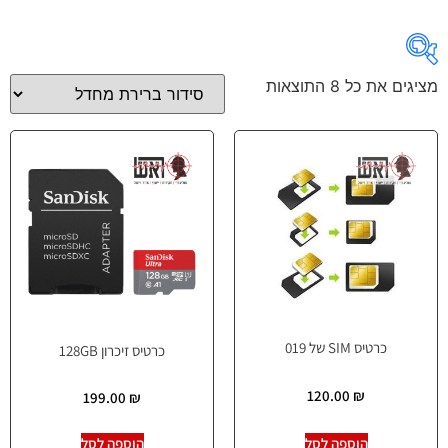
מציגים את כל ⁦8⁩ התוצאות
מחיר
On sale
(189)
כרטיס SIM של 019
כרטיס זיכרון 128GB
120.00
₪
199.00
₪
הוספה לסל
הוספה לסל