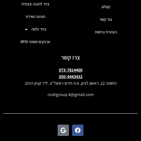
ציוד להגנה עצמית
קטלוג
האזנה ושידור
צור קשר
ציוד נלווה
הצהרת נגישות
ארנקים חוסמי RFID
צרו קשר
073-7814400
050-4443432
החומה 12, ראשון לציון, א.ת חדש ראשל"צ. ליד קניון הזהב
roshgroup.4@gmail.com