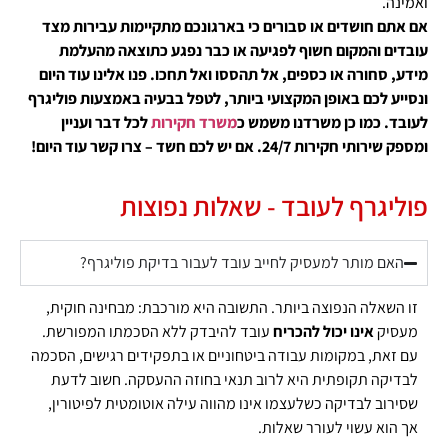
ואמינה.
אם אתם חושדים או סבורים כי בארגונכם מתקיימות עבירות מצד
עובדים והמקום חשוף לפגיעה או כבר נפגע כתוצאה מהעלמת
מידע, סחורה או כספים, אל תהססו ואל תחכו. פנו אלינו עוד היום
ונסייע לכם באופן המקצועי ביותר, לטפל בבעיה באמצעות פוליגרף
לעובד. כמו כן משרדנו משמש כ
משרד חקירות
לכל דבר ועניין
ומספק שירותי חקירות 24/7. אם יש לכם חשד – צרו קשר עוד היום!
פוליגרף לעובד - שאלות נפוצות
האם מותר למעסיק לחייב עובד לעבור בדיקת פוליגרף?
זו השאלה הנפוצה ביותר. התשובה היא מורכבת: מבחינה חוקית,
מעסיק
אינו יכול להכריח
עובד להיבדק ללא הסכמתו המפורשת.
עם זאת, במקומות עבודה ביטחוניים או בתפקידים רגישים, הסכמה
לבדיקה תקופתית היא לרוב תנאי בחוזה ההעסקה. חשוב לדעת
שסירוב לבדיקה כשלעצמו אינו מהווה עילה אוטומטית לפיטורין,
אך הוא עשוי לעורר שאלות.