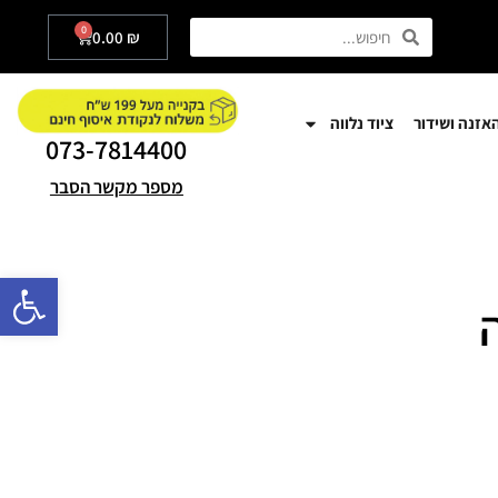
0
0.00
₪
אזנה ושידור
ציוד נלווה
073-7814400
מספר מקשר הסבר
פתח סרגל